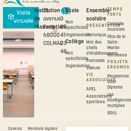
TEMPS
Institution
21
+33
École
Ensemble
Visite
FORTS
de
avenue
3
scolaire
virtuelle
Nos
Comédie
PRÉSENTATION
l'Assomption
Foch
89
spécificités
musicale
68000
41
Historique
Organisation
Fête de la
Collège
Mot des
Saint-
COLMAR
23
chefs
Martin
48
Nos
d’établissement
Kermesse
spécificités
Pastorale
PROJETS
Organisation
ERASMUS
Valeurs
VIE
Programme
ASSOCIATIVE
Dual
Diploma
APEL
Les
Associations
intelligence
sportives
multiples
SOUL
Cookies
Mentions légales