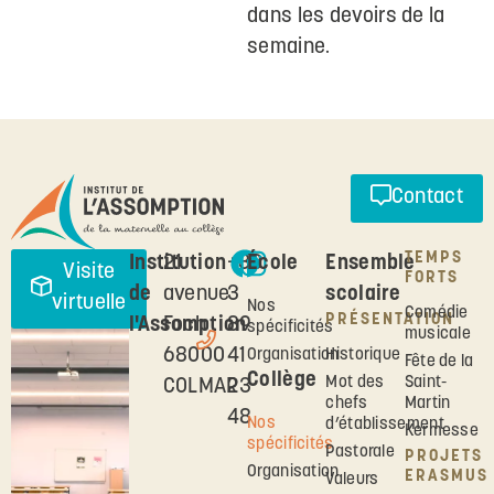
dans les devoirs de la
semaine.
Contact
TEMPS
Institution
21
+33
École
Ensemble
Visite
FORTS
de
avenue
3
scolaire
virtuelle
Nos
Comédie
PRÉSENTATION
l'Assomption
Foch
89
spécificités
musicale
68000
41
Historique
Organisation
Fête de la
Collège
Mot des
Saint-
COLMAR
23
chefs
Martin
48
Nos
d’établissement
Kermesse
spécificités
Pastorale
PROJETS
Organisation
ERASMUS
Valeurs