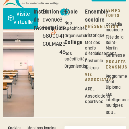
TEMPS
Institution
21
+33
École
Ensemble
Visite
FORTS
de
avenue
3
scolaire
virtuelle
Nos
Comédie
PRÉSENTATION
l'Assomption
Foch
89
spécificités
musicale
68000
41
Historique
Organisation
Fête de la
Collège
Mot des
Saint-
COLMAR
23
chefs
Martin
48
Nos
d’établissement
Kermesse
spécificités
Pastorale
PROJETS
Organisation
ERASMUS
Valeurs
VIE
Programme
ASSOCIATIVE
Dual
Diploma
APEL
Les
Associations
intelligence
sportives
multiples
SOUL
Cookies
Mentions légales