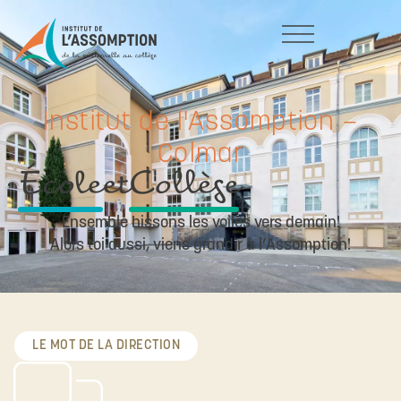
Institut de l'Assomption –
Colmar
École
et
Collège
Ensemble hissons les voiles vers demain!
Alors toi aussi, viens grandir à l’Assomption!
LE MOT DE LA DIRECTION